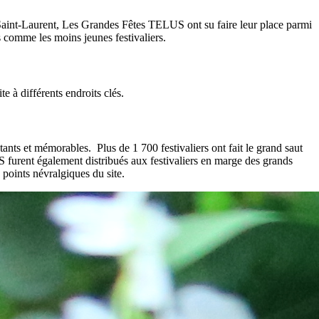
Saint-Laurent,
L
es Grandes
Fêtes TELUS
ont su faire leur place parmi
s
comme les
moins jeunes festivaliers
.
te à différents endroits clés.
utants et mémorables.
Plus de
1 700
f
estivaliers ont fait le grand saut
furent également distribués aux festivaliers en marge d
es
grand
s
points névralgiques du site.