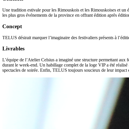
U
ne tradition estivale pour les Rimouskois et les Rimouskoises et un 
les plus gros événements de la province en offrant édition après é
diti
Concept
TELUS désirait
marquer l’imaginaire des festivaliers présents à l’édit
Livrables
L
’équipe
de l’Atelier
Celsius
a imaginé une structure permettant aux fe
durant le week-end.
Un habillage complet de la loge VIP a été
réalisé
spectacle
s
de soirée
.
Enfin, TELUS toujours soucieux de leur impact env