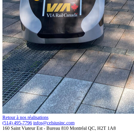
Retour à nos réalisations
(514) 495-7796
infos@celsiusinc.com
160 Saint Viateur Est
- Bureau 810
Montréal QC,
H2T 1A8