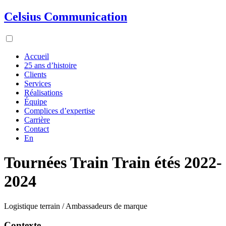
Celsius Communication
Accueil
25 ans d’histoire
Clients
Services
Réalisations
Équipe
Complices d’expertise
Carrière
Contact
En
Tournées Train Train étés 2022-
2024
Logistique terrain / Ambassadeurs de marque
Contexte